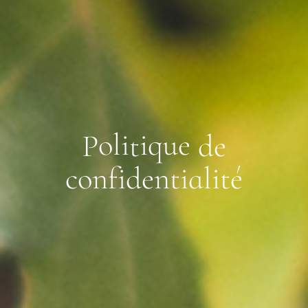
o
l
i
i
q
u
e
P
t
d
e
c
o
n
f
i
d
e
n
t
i
a
l
i
t
é